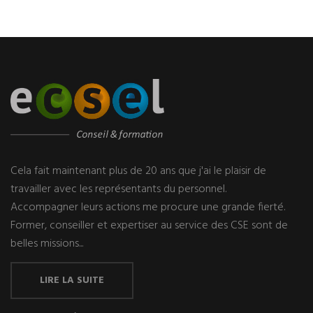
Cela fait maintenant plus de 20 ans que j'ai le plaisir de
travailler avec les représentants du personnel.
Accompagner leurs actions me procure une grande fierté.
Former, conseiller et expertiser au service des CSE sont de
belles missions...
LIRE LA SUITE