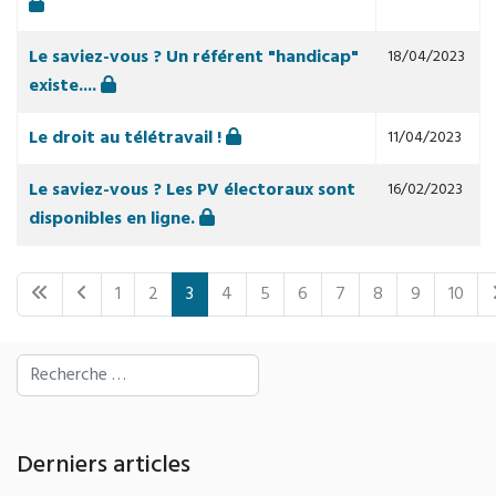
Le saviez-vous ? Un référent "handicap"
18/04/2023
existe....
Le droit au télétravail !
11/04/2023
Le saviez-vous ? Les PV électoraux sont
16/02/2023
disponibles en ligne.
1
2
3
4
5
6
7
8
9
10
Page 3 sur 10
Rechercher
Derniers articles