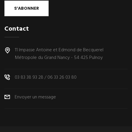
S’ABONNER
Contact
11 Impasse Antoine et Edmond de Becquerel
Métropole du Grand Nancy - 54 425 Pulnoy
03 83 38 93 28
/
06 33 26 03 80
Envoyer un message