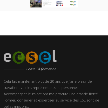
Cela fait maintenant plus de 20 ans que j'ai le plaisir de
travailler avec les représentants du personnel.
Accompagner leurs actions me procure une grande fierté.
Former, conseiller et expertiser au service des CSE sont de
belles missions...