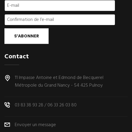
S’ABONNER
Contact
11 Impasse Antoine et Edmond de Becquerel
Métropole du Grand Nancy - 54 425 Pulnoy
03 83 38 93 28
/
06 33 26 03 80
Envoyer un message